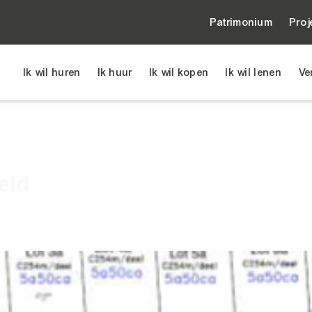
Patrimonium
Proj
Ik wil huren
Ik huur
Ik wil kopen
Ik wil lenen
Ve
Schuttersveld
eld