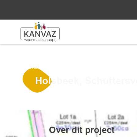
Home
Projecten
Holsbeek
Holsbeek, 
Holsbeek, Schuttersv
Over dit project