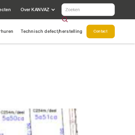
ecten
Over KANVAZ
rhuren
Technisch defect/herstelling
Contact