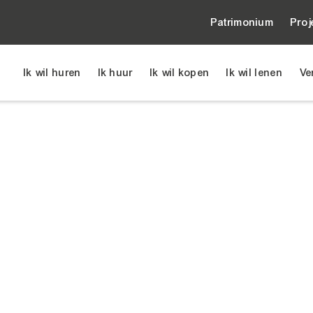
Patrimonium
Proj
Ik wil huren
Ik huur
Ik wil kopen
Ik wil lenen
Ve