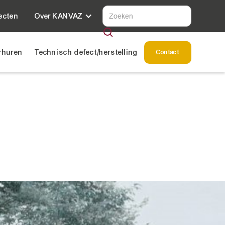
ecten
Over KANVAZ
rhuren
Technisch defect/herstelling
Contact