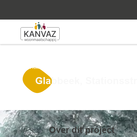
Home
Projecten
Glabbeek
Glabbeek, S
Glabbeek, Stationsstr
Over dit project