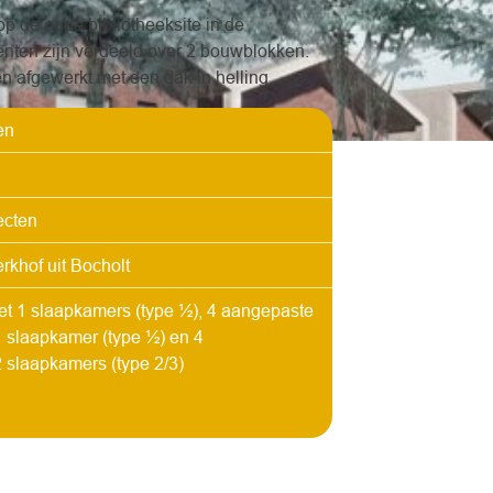
 de oude bibliotheeksite in de
enten zijn verdeeld over 2 bouwblokken.
 afgewerkt met een dak in helling.
en
cten
rkhof uit Bocholt
t 1 slaapkamers (type ½), 4 aangepaste
 slaapkamer (type ½) en 4
 slaapkamers (type 2/3)