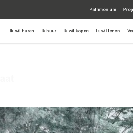
Patrimonium
Proj
Ik wil huren
Ik huur
Ik wil kopen
Ik wil lenen
Ve
tationsstraat
aat