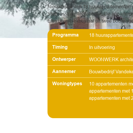
Nieuwbouw van 18 huurappartementen op
Stationsstraat teGlabbeek. De appartem
Elke bouwblokbestaat uit twee bouwlagen
Programma
18 huurappartement
Timing
In uitvoering
Ontwerper
WOONWERK archite
Aannemer
Bouwbedrijf Vandeke
Woningtypes
10 appartementen me
appartementen met 1
appartementen met 2