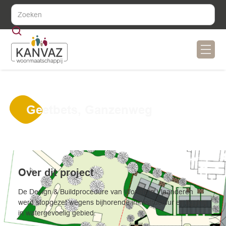
Geetbets, Ganzenweg
Over dit project
De Design & Buildprocedure van Wonen in Vlaanderen
werd stopgezet wegens bijhorende infrastructuur en ligging
in watergevoelig gebied.