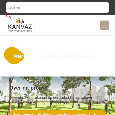
Aarschot, Diestsesteenweg
Over dit project
Dit project kan rekenen op een subsidie 'inovatieve
projecten' van Wonen in Vlaanderen'.
Programma
10 kleinschalige huurwoningen en 10