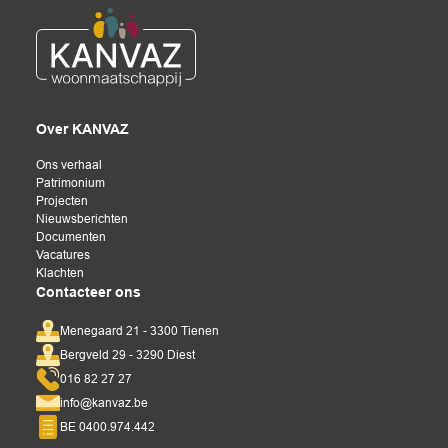
Over KANVAZ
Ons verhaal
Patrimonium
Projecten
Nieuwsberichten
Documenten
Vacatures
Klachten
Contacteer ons
Menegaard 21 - 3300 Tienen
Bergveld 29 - 3290 Diest
016 82 27 27
info@kanvaz.be
BE 0400.974.442