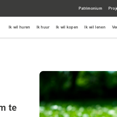
Patrimonium
Proj
Ik wil huren
Ik huur
Ik wil kopen
Ik wil lenen
Ve
m te