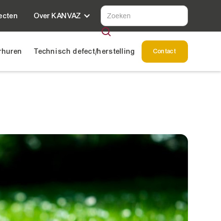
ecten
Over KANVAZ
rhuren
Technisch defect/herstelling
Contact