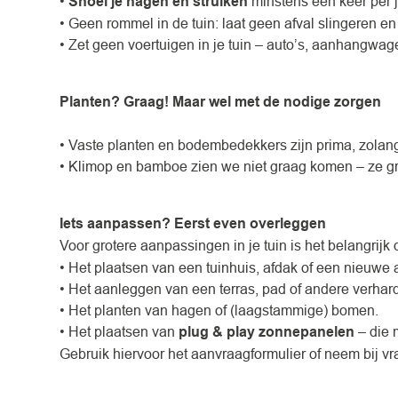
•
Snoei je hagen en struiken
minstens één keer per j
• Geen rommel in de tuin: laat geen afval slingeren 
• Zet geen voertuigen in je tuin – auto’s, aanhangwage
Planten? Graag! Maar wel met de nodige zorgen
• Vaste planten en bodembedekkers zijn prima, zola
• Klimop en bamboe zien we niet graag komen – ze gro
Iets aanpassen? Eerst even overleggen
Voor grotere aanpassingen in je tuin is het belangrijk 
• Het plaatsen van een tuinhuis, afdak of een nieuwe a
• Het aanleggen van een terras, pad of andere verhar
• Het planten van hagen of (laagstammige) bomen.
• Het plaatsen van
plug & play zonnepanelen
– die 
Gebruik hiervoor het aanvraagformulier of neem bij vr