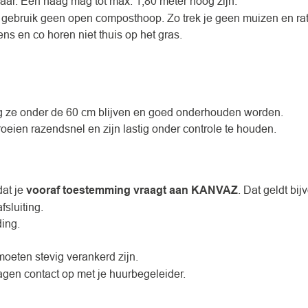
aar. Een haag mag tot max. 1,80 meter hoog zijn.
en gebruik geen open composthoop. Zo trek je geen muizen en ra
ns en co horen niet thuis op het gras.
ng ze onder de 60 cm blijven en goed onderhouden worden.
eien razendsnel en zijn lastig onder controle te houden.
dat je
vooraf toestemming vraagt aan KANVAZ
. Dat geldt bij
fsluiting.
ding.
moeten stevig verankerd zijn.
agen contact op met je huurbegeleider.